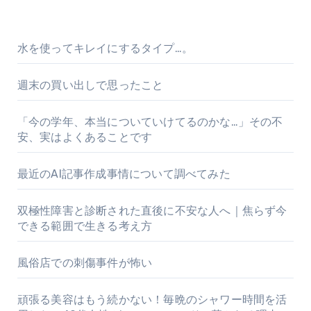
の
ペ
水を使ってキレイにするタイプ…。
ー
週末の買い出しで思ったこと
ジ
「今の学年、本当についていけてるのかな…」その不
送
安、実はよくあることです
り
最近のAI記事作成事情について調べてみた
双極性障害と診断された直後に不安な人へ｜焦らず今
できる範囲で生きる考え方
風俗店での刺傷事件が怖い
頑張る美容はもう続かない！毎晩のシャワー時間を活