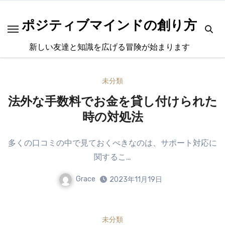
内
容
ポジティブマインドの創り方
を
新しい友達と知識を広げる冒険が始まります
ス
キ
ッ
未分類
プ
法外な手数料でお金を貸し付けられた
時の対処法
多くの口コミの中で見ておくべきなのは、サポート対応に
関するこ…
Grace
2023年11月19日
未分類