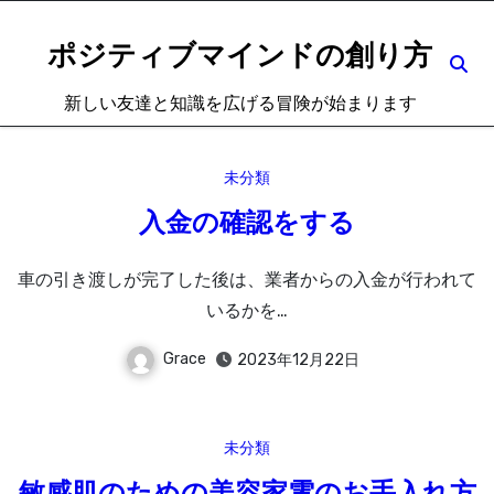
内
容
ポジティブマインドの創り方
を
新しい友達と知識を広げる冒険が始まります
ス
キ
ッ
未分類
プ
入金の確認をする
車の引き渡しが完了した後は、業者からの入金が行われて
いるかを…
Grace
2023年12月22日
未分類