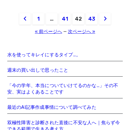
投
1
…
41
42
43
稿
« 前ページへ
—
次ページへ »
の
ペ
水を使ってキレイにするタイプ…。
ー
週末の買い出しで思ったこと
ジ
「今の学年、本当についていけてるのかな…」その不
送
安、実はよくあることです
り
最近のAI記事作成事情について調べてみた
双極性障害と診断された直後に不安な人へ｜焦らず今
できる範囲で生きる考え方