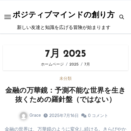
内
容
ポジティブマインドの創り方
を
新しい友達と知識を広げる冒険が始まります
ス
キ
ッ
7月 2025
プ
ホームページ
2025
7月
未分類
金融の万華鏡：予測不能な世界を生き
抜くための羅針盤（ではない）
Grace
2025年7月16日
0
コメント
金融の世界は、万華鏡のように変化し続ける。きらびやか