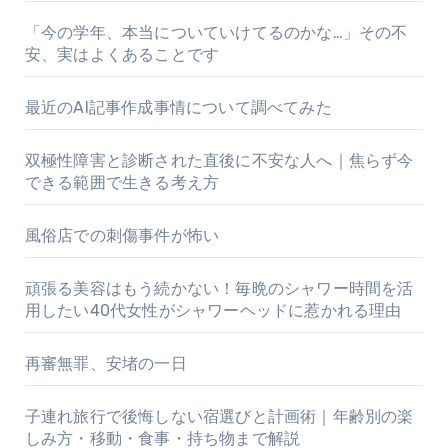
ジ
「今の学年、本当についていけてるのかな…」その不
送
安、実はよくあることです
り
最近のAI記事作成事情について調べてみた
双極性障害と診断された直後に不安な人へ｜焦らず今
できる範囲で生きる考え方
風俗店での刺傷事件が怖い
頑張る美容はもう続かない！毎晩のシャワー時間を活
用したい40代女性がシャワーヘッドに惹かれる理由
再審無罪、安堵の一日
子連れ旅行で後悔しない宿選びと計画術｜年齢別の楽
しみ方・移動・食事・持ち物まで解説