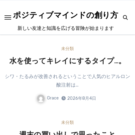
内
容
ポジティブマインドの創り方
を
新しい友達と知識を広げる冒険が始まります
ス
キ
ッ
未分類
プ
水を使ってキレイにするタイプ…。
シワ・たるみが改善されるということで人気のヒアルロン
酸注射は…
Grace
2026年8月4日
未分類