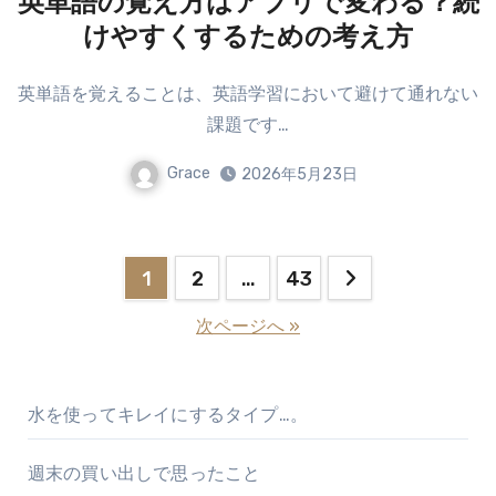
英単語の覚え方はアプリで変わる？続
けやすくするための考え方
英単語を覚えることは、英語学習において避けて通れない
課題です…
Grace
2026年5月23日
投
1
2
…
43
稿
次ページへ »
の
ペ
水を使ってキレイにするタイプ…。
ー
週末の買い出しで思ったこと