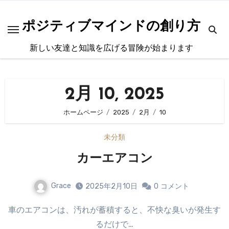
内
容
ポジティブマインドの創り方
を
新しい友達と知識を広げる冒険が始まります
ス
キ
ッ
2月 10, 2025
プ
ホームページ
2025
2月
10
未分類
カーエアコン
Grace
2025年2月10日
0
コメント
車のエアコンは、汚れが蓄積すると、不快な臭いが発生す
るだけで…