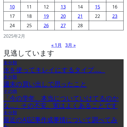
10
11
12
13
14
15
16
17
18
19
20
21
22
23
24
25
26
27
28
2025年2月
« 1月
3月 »
見逃しています
未分類
水を使ってキレイにするタイプ…。
未分類
週末の買い出しで思ったこと
その他
「今の学年、本当についていけてるのか
な…」その不安、実はよくあることです
未分類
最近のAI記事作成事情について調べてみ
た