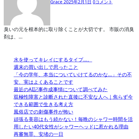
Grace
2025年2月1日
0
コメント
臭いの元を根本的に取り除くことが大切です。 市販の消臭
剤は、…
水を使ってキレイにするタイプ…。
週末の買い出しで思ったこと
「今の学年、本当についていけてるのかな…」その不
安、実はよくあることです
最近のAI記事作成事情について調べてみた
双極性障害と診断された直後に不安な人へ｜焦らず今
できる範囲で生きる考え方
風俗店での刺傷事件が怖い
頑張る美容はもう続かない！毎晩のシャワー時間を活
用したい40代女性がシャワーヘッドに惹かれる理由
再審無罪、安堵の一日