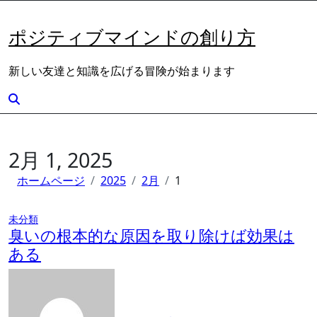
内
容
ポジティブマインドの創り方
を
ス
新しい友達と知識を広げる冒険が始まります
キ
ッ
プ
2月 1, 2025
ホームページ
2025
2月
1
未分類
臭いの根本的な原因を取り除けば効果は
ある