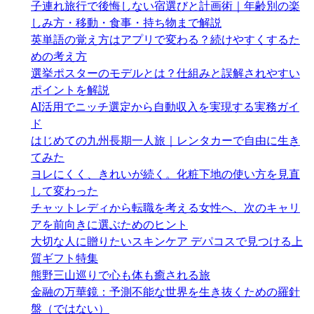
子連れ旅行で後悔しない宿選びと計画術｜年齢別の楽
しみ方・移動・食事・持ち物まで解説
英単語の覚え方はアプリで変わる？続けやすくするた
めの考え方
選挙ポスターのモデルとは？仕組みと誤解されやすい
ポイントを解説
AI活用でニッチ選定から自動収入を実現する実務ガイ
ド
はじめての九州長期一人旅｜レンタカーで自由に生き
てみた
ヨレにくく、きれいが続く。化粧下地の使い方を見直
して変わった
チャットレディから転職を考える女性へ、次のキャリ
アを前向きに選ぶためのヒント
大切な人に贈りたいスキンケア デパコスで見つける上
質ギフト特集
熊野三山巡りで心も体も癒される旅
金融の万華鏡：予測不能な世界を生き抜くための羅針
盤（ではない）