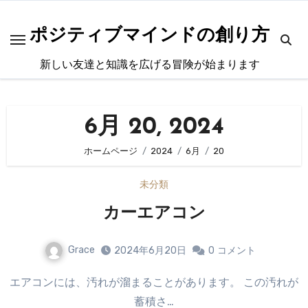
内
容
ポジティブマインドの創り方
を
新しい友達と知識を広げる冒険が始まります
ス
キ
ッ
6月 20, 2024
プ
ホームページ
2024
6月
20
未分類
カーエアコン
Grace
2024年6月20日
0
コメント
エアコンには、汚れが溜まることがあります。 この汚れが
蓄積さ…