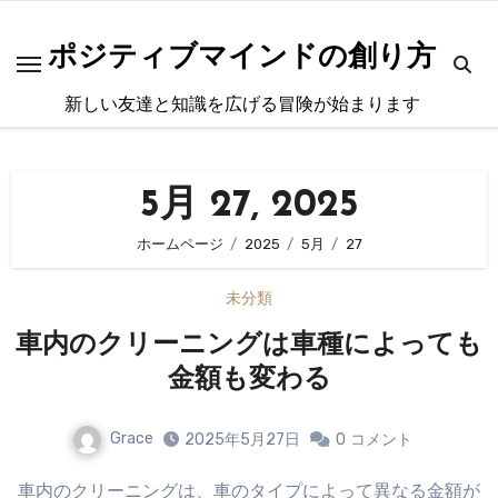
内
容
ポジティブマインドの創り方
を
新しい友達と知識を広げる冒険が始まります
ス
キ
ッ
5月 27, 2025
プ
ホームページ
2025
5月
27
未分類
車内のクリーニングは車種によっても
金額も変わる
Grace
2025年5月27日
0
コメント
車内のクリーニングは、車のタイプによって異なる金額が