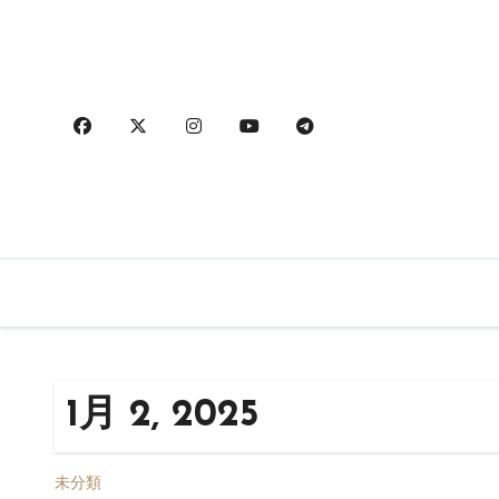
内
容
を
ス
キ
ッ
プ
1月 2, 2025
未分類