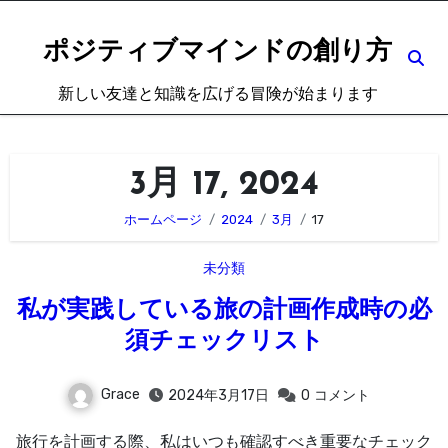
内
容
ポジティブマインドの創り方
を
新しい友達と知識を広げる冒険が始まります
ス
キ
ッ
3月 17, 2024
プ
ホームページ
2024
3月
17
未分類
私が実践している旅の計画作成時の必
須チェックリスト
Grace
2024年3月17日
0
コメント
旅行を計画する際、私はいつも確認すべき重要なチェック