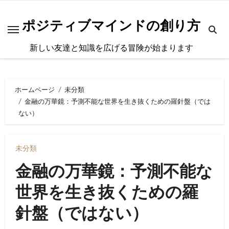
内
容
ポジティブマインドの創り方
を
新しい友達と知識を広げる冒険が始まります
ス
キ
ッ
ホームページ
未分類
プ
金融の万華鏡：予測不能な世界を生き抜くための羅針盤（では
ない）
未分類
金融の万華鏡：予測不能な
世界を生き抜くための羅
針盤（ではない）