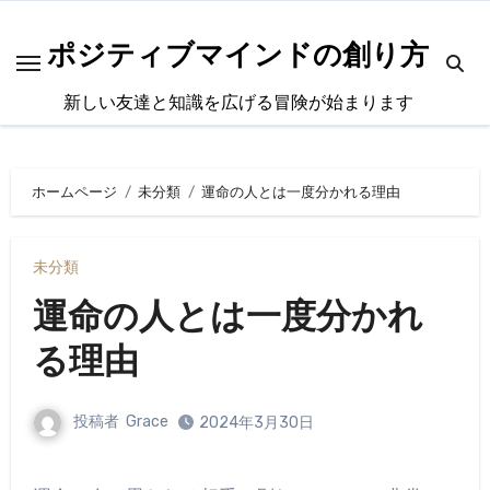
内
容
ポジティブマインドの創り方
を
新しい友達と知識を広げる冒険が始まります
ス
キ
ッ
ホームページ
未分類
運命の人とは一度分かれる理由
プ
未分類
運命の人とは一度分かれ
る理由
投稿者
Grace
2024年3月30日