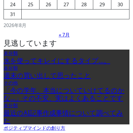
24
25
26
27
28
29
30
31
2026年8月
« 7月
見逃しています
未分類
水を使ってキレイにするタイプ…。
未分類
週末の買い出しで思ったこと
その他
「今の学年、本当についていけてるのか
な…」その不安、実はよくあることです
未分類
最近のAI記事作成事情について調べてみ
た
ポジティブマインドの創り方