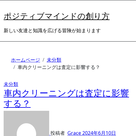
内
容
ポジティブマインドの創り方
を
ス
新しい友達と知識を広げる冒険が始まります
キ
ッ
プ
ホームページ
未分類
車内クリーニングは査定に影響する？
未分類
車内クリーニングは査定に影響
する？
投稿者
Grace
2024年6月10日