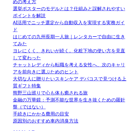
めの考え方
選挙ポスターのモデルとは？仕組みと誤解されやすい
ポイントを解説
AI活用でニッチ選定から自動収入を実現する実務ガイ
ド
はじめての九州長期一人旅｜レンタカーで自由に生き
てみた
ヨレにくく、きれいが続く。化粧下地の使い方を見直
して変わった
チャットレディから転職を考える女性へ、次のキャリ
アを前向きに選ぶためのヒント
大切な人に贈りたいスキンケア デパコスで見つける上
質ギフト特集
熊野三山巡りで心も体も癒される旅
金融の万華鏡：予測不能な世界を生き抜くための羅針
盤（ではない）
手続きにかかる費用の目安
原因別のおすすめ車内消臭方法