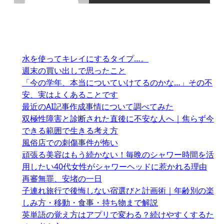
水を使ってキレイにするタイプ…。
週末の買い出しで思ったこと
「今の学年、本当についていけてるのかな…」その不
安、実はよくあることです
最近のAI記事作成事情について調べてみた
双極性障害と診断された直後に不安な人へ｜焦らず今
できる範囲で生きる考え方
風俗店での刺傷事件が怖い
頑張る美容はもう続かない！毎晩のシャワー時間を活
用したい40代女性がシャワーヘッドに惹かれる理由
再審無罪、安堵の一日
子連れ旅行で後悔しない宿選びと計画術｜年齢別の楽
しみ方・移動・食事・持ち物まで解説
英単語の覚え方はアプリで変わる？続けやすくするた