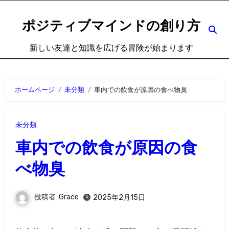
内
容
ポジティブマインドの創り方
を
新しい友達と知識を広げる冒険が始まります
ス
キ
ッ
ホームページ
未分類
車内での飲食が原因の食べ物臭
プ
未分類
車内での飲食が原因の食
べ物臭
投稿者
Grace
2025年2月15日