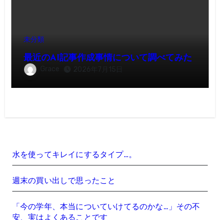
未分類
最近のAI記事作成事情について調べてみた
Grace
2026年7月15日
水を使ってキレイにするタイプ…。
週末の買い出しで思ったこと
「今の学年、本当についていけてるのかな…」その不
安、実はよくあることです