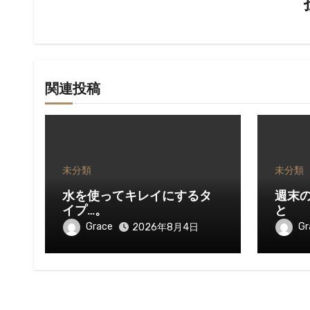
ョ
ン
関連投稿
未分類
未分類
水を使ってキレイにするタ
週末
イプ…。
と
Grace
Gr
2026年8月4日