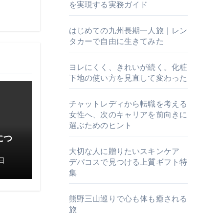
を実現する実務ガイド
はじめての九州長期一人旅｜レン
タカーで自由に生きてみた
ヨレにくく、きれいが続く。化粧
下地の使い方を見直して変わった
チャットレディから転職を考える
女性へ、次のキャリアを前向きに
選ぶためのヒント
につ
大切な人に贈りたいスキンケア
日
デパコスで見つける上質ギフト特
集
熊野三山巡りで心も体も癒される
旅