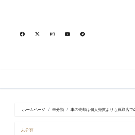
内
容
を
ス
キ
ッ
プ
ホームページ
未分類
車の売却は個人売買よりも買取店で
未分類