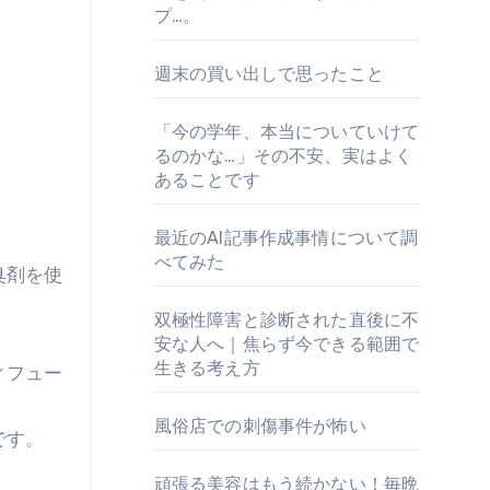
プ…。
週末の買い出しで思ったこと
「今の学年、本当についていけて
るのかな…」その不安、実はよく
あることです
最近のAI記事作成事情について調
べてみた
臭剤を使
双極性障害と診断された直後に不
安な人へ｜焦らず今できる範囲で
生きる考え方
ィフュー
風俗店での刺傷事件が怖い
です。
頑張る美容はもう続かない！毎晩