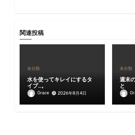
ン
関連投稿
未分類
未分類
水を使ってキレイにするタ
週末
イプ…。
と
Grace
Gr
2026年8月4日