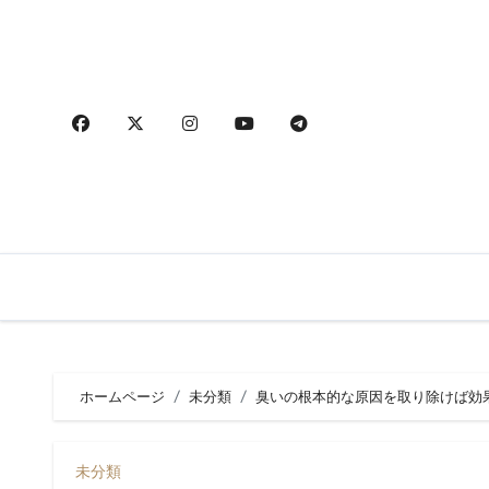
内
容
を
ス
キ
ッ
プ
ホームページ
未分類
臭いの根本的な原因を取り除けば効
未分類