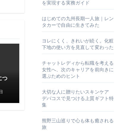
を実現する実務ガイド
はじめての九州長期一人旅｜レン
タカーで自由に生きてみた
ヨレにくく、きれいが続く。化粧
下地の使い方を見直して変わった
チャットレディから転職を考える
女性へ、次のキャリアを前向きに
選ぶためのヒント
につ
大切な人に贈りたいスキンケア
日
デパコスで見つける上質ギフト特
集
熊野三山巡りで心も体も癒される
旅