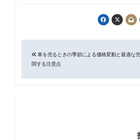
投
車を売るときの季節による価格変動と最適な
稿
関する注意点
ナ
ビ
ゲ
ー
シ
ョ