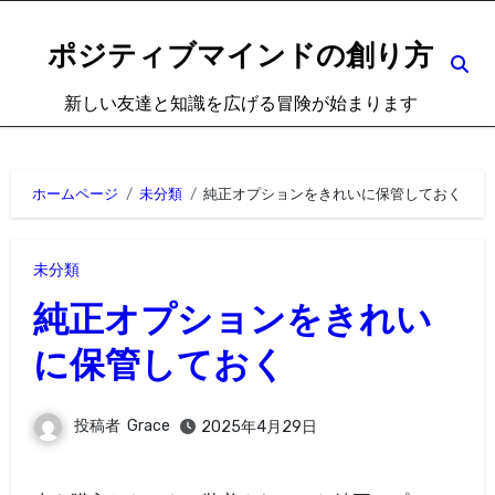
内
容
ポジティブマインドの創り方
を
新しい友達と知識を広げる冒険が始まります
ス
キ
ッ
ホームページ
未分類
純正オプションをきれいに保管しておく
プ
未分類
純正オプションをきれい
に保管しておく
投稿者
Grace
2025年4月29日