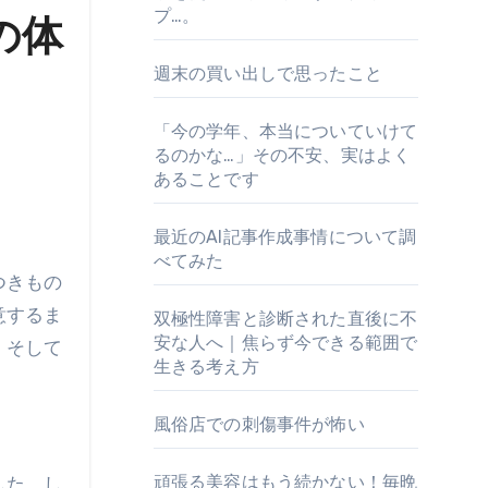
プ…。
の体
週末の買い出しで思ったこと
「今の学年、本当についていけて
るのかな…」その不安、実はよく
あることです
最近のAI記事作成事情について調
べてみた
意するま
双極性障害と診断された直後に不
安な人へ｜焦らず今できる範囲で
、そして
生きる考え方
風俗店での刺傷事件が怖い
頑張る美容はもう続かない！毎晩
した。し