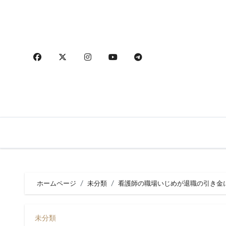
内
容
を
ス
キ
ッ
プ
ホームページ
未分類
看護師の職場いじめが退職の引き金
未分類