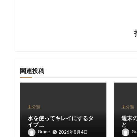
ゲ
ー
シ
ョ
ン
関連投稿
未分類
未分類
水を使ってキレイにするタ
週末
イプ…。
と
Grace
Gr
2026年8月4日