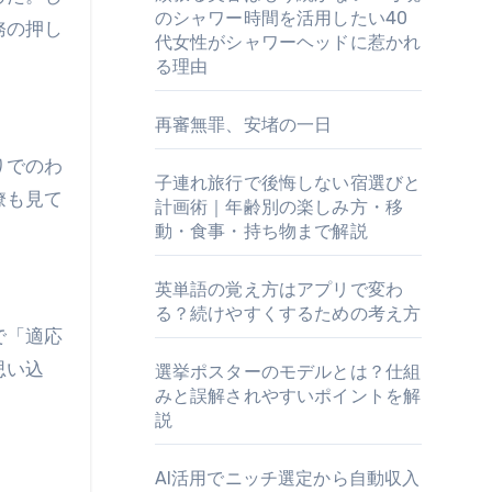
のシャワー時間を活用したい40
務の押し
代女性がシャワーヘッドに惹かれ
る理由
再審無罪、安堵の一日
りでのわ
子連れ旅行で後悔しない宿選びと
僚も見て
計画術｜年齢別の楽しみ方・移
動・食事・持ち物まで解説
英単語の覚え方はアプリで変わ
る？続けやすくするための考え方
で「適応
思い込
選挙ポスターのモデルとは？仕組
みと誤解されやすいポイントを解
説
AI活用でニッチ選定から自動収入