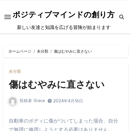
内
容
ポジティブマインドの創り方
を
新しい友達と知識を広げる冒険が始まります
ス
キ
ッ
ホームページ
未分類
傷はむやみに直さない
プ
未分類
傷はむやみに直さない
投稿者
Grace
2024年4月16日
自動車のボディに傷がついてしまった場合、自分
で無理に修理しようとする必要はありません。