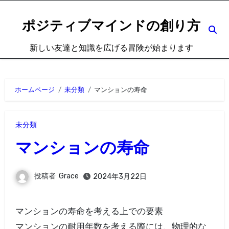
内
容
ポジティブマインドの創り方
を
新しい友達と知識を広げる冒険が始まります
ス
キ
ッ
ホームページ
未分類
マンションの寿命
プ
未分類
マンションの寿命
投稿者
Grace
2024年3月22日
マンションの寿命を考える上での要素
マンションの耐用年数を考える際には、物理的な