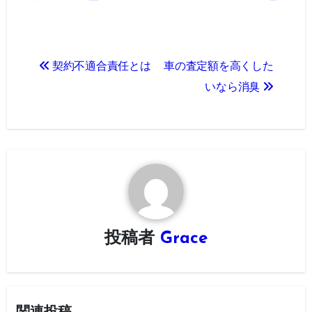
投
契約不適合責任とは
車の査定額を高くした
稿
いなら消臭
ナ
ビ
ゲ
ー
シ
投稿者
Grace
ョ
ン