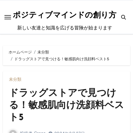
内
容
ポジティブマインドの創り方
を
新しい友達と知識を広げる冒険が始まります
ス
キ
ッ
ホームページ
未分類
プ
ドラッグストアで見つける！敏感肌向け洗顔料ベスト5
未分類
ドラッグストアで見つけ
る！敏感肌向け洗顔料ベス
ト5