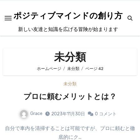
内
容
ポジティブマインドの創り方
を
新しい友達と知識を広げる冒険が始まります
ス
キ
ッ
未分類
プ
ホームページ
未分類
ページ 42
未分類
プロに頼むメリットとは？
Grace
2023年11月30日
0
コメント
自分で車内を清掃することは可能ですが、プロに頼むと徹
底的にク…