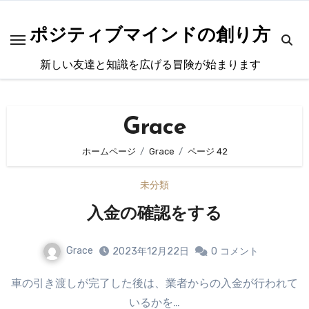
内
容
ポジティブマインドの創り方
を
新しい友達と知識を広げる冒険が始まります
ス
キ
ッ
Grace
プ
ホームページ
Grace
ページ 42
未分類
入金の確認をする
Grace
2023年12月22日
0
コメント
車の引き渡しが完了した後は、業者からの入金が行われて
いるかを…