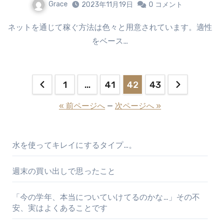
Grace
2023年11月19日
0
コメント
ネットを通じて稼ぐ方法は色々と用意されています。適性
をベース…
投
1
…
41
42
43
稿
« 前ページへ
—
次ページへ »
の
ペ
水を使ってキレイにするタイプ…。
ー
週末の買い出しで思ったこと
ジ
「今の学年、本当についていけてるのかな…」その不
送
安、実はよくあることです