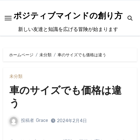
内
容
ポジティブマインドの創り方
を
新しい友達と知識を広げる冒険が始まります
ス
キ
ッ
ホームページ
未分類
車のサイズでも価格は違う
プ
未分類
車のサイズでも価格は違
う
投稿者
Grace
2024年2月4日