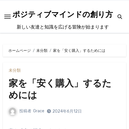
内
容
ポジティブマインドの創り方
を
新しい友達と知識を広げる冒険が始まります
ス
キ
ッ
ホームページ
未分類
家を「安く購入」するためには
プ
未分類
家を「安く購入」するた
めには
投稿者
Grace
2024年6月12日