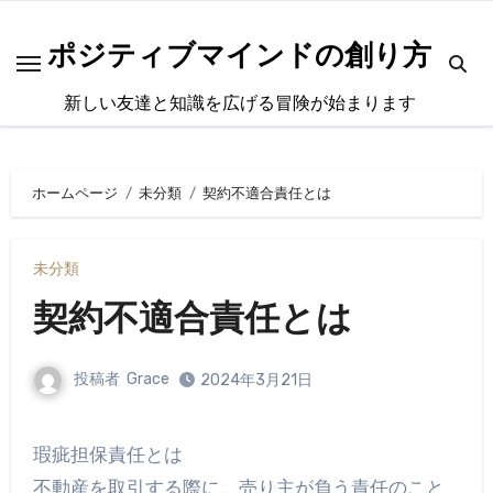
内
容
ポジティブマインドの創り方
を
新しい友達と知識を広げる冒険が始まります
ス
キ
ッ
ホームページ
未分類
契約不適合責任とは
プ
未分類
契約不適合責任とは
投稿者
Grace
2024年3月21日
瑕疵担保責任とは
不動産を取引する際に、売り主が負う責任のこと