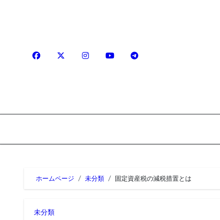
内
容
を
ス
キ
ッ
プ
ホームページ
未分類
固定資産税の減税措置とは
未分類