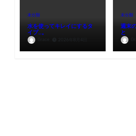
未分類
未分類
水を使ってキレイにするタ
週末
イプ…。
と
Grace
Gr
2026年8月4日