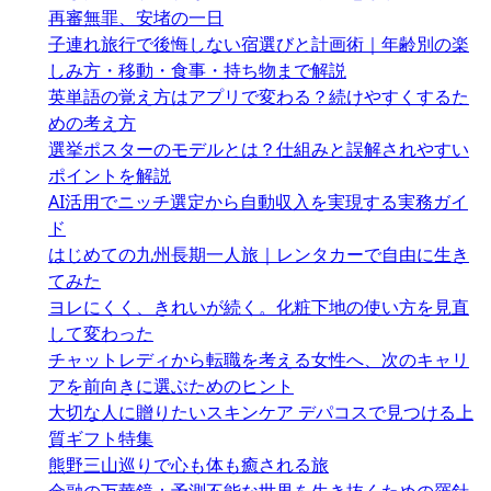
再審無罪、安堵の一日
子連れ旅行で後悔しない宿選びと計画術｜年齢別の楽
しみ方・移動・食事・持ち物まで解説
英単語の覚え方はアプリで変わる？続けやすくするた
めの考え方
選挙ポスターのモデルとは？仕組みと誤解されやすい
ポイントを解説
AI活用でニッチ選定から自動収入を実現する実務ガイ
ド
はじめての九州長期一人旅｜レンタカーで自由に生き
てみた
ヨレにくく、きれいが続く。化粧下地の使い方を見直
して変わった
チャットレディから転職を考える女性へ、次のキャリ
アを前向きに選ぶためのヒント
大切な人に贈りたいスキンケア デパコスで見つける上
質ギフト特集
熊野三山巡りで心も体も癒される旅