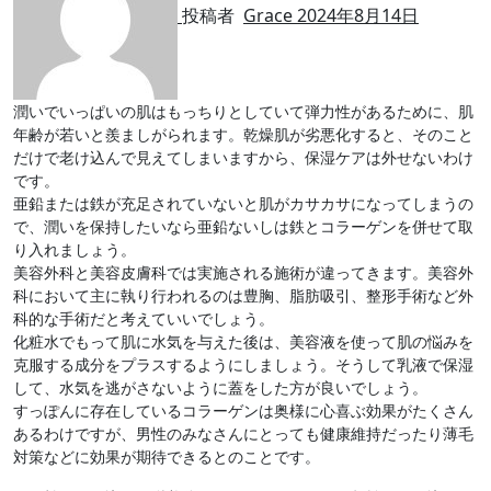
投稿者
Grace
2024年8月14日
潤いでいっぱいの肌はもっちりとしていて弾力性があるために、肌
年齢が若いと羨ましがられます。乾燥肌が劣悪化すると、そのこと
だけで老け込んで見えてしまいますから、保湿ケアは外せないわけ
です。
亜鉛または鉄が充足されていないと肌がカサカサになってしまうの
で、潤いを保持したいなら亜鉛ないしは鉄とコラーゲンを併せて取
り入れましょう。
美容外科と美容皮膚科では実施される施術が違ってきます。美容外
科において主に執り行われるのは豊胸、脂肪吸引、整形手術など外
科的な手術だと考えていいでしょう。
化粧水でもって肌に水気を与えた後は、美容液を使って肌の悩みを
克服する成分をプラスするようにしましょう。そうして乳液で保湿
して、水気を逃がさないように蓋をした方が良いでしょう。
すっぽんに存在しているコラーゲンは奥様に心喜ぶ効果がたくさん
あるわけですが、男性のみなさんにとっても健康維持だったり薄毛
対策などに効果が期待できるとのことです。