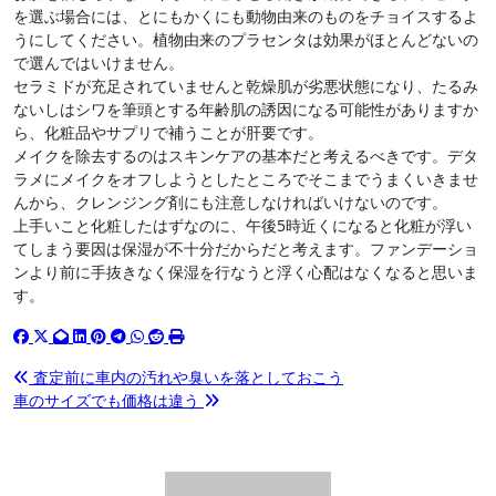
を選ぶ場合には、とにもかくにも動物由来のものをチョイスするよ
うにしてください。植物由来のプラセンタは効果がほとんどないの
で選んではいけません。
セラミドが充足されていませんと乾燥肌が劣悪状態になり、たるみ
ないしはシワを筆頭とする年齢肌の誘因になる可能性がありますか
ら、化粧品やサプリで補うことが肝要です。
メイクを除去するのはスキンケアの基本だと考えるべきです。デタ
ラメにメイクをオフしようとしたところでそこまでうまくいきませ
んから、クレンジング剤にも注意しなければいけないのです。
上手いこと化粧したはずなのに、午後5時近くになると化粧が浮い
てしまう要因は保湿が不十分だからだと考えます。ファンデーショ
ンより前に手抜きなく保湿を行なうと浮く心配はなくなると思いま
す。
投
査定前に車内の汚れや臭いを落としておこう
車のサイズでも価格は違う
稿
ナ
ビ