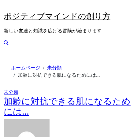
内
容
ポジティブマインドの創り方
を
ス
新しい友達と知識を広げる冒険が始まります
キ
ッ
プ
ホームページ
未分類
加齢に対抗できる肌になるためには…
未分類
加齢に対抗できる肌になるため
には…