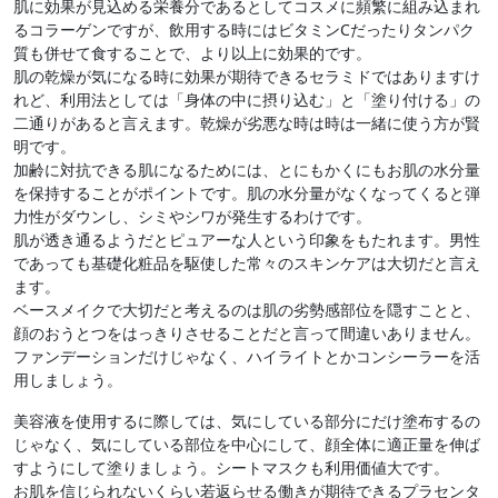
肌に効果が見込める栄養分であるとしてコスメに頻繁に組み込まれ
るコラーゲンですが、飲用する時にはビタミンCだったりタンパク
質も併せて食することで、より以上に効果的です。
肌の乾燥が気になる時に効果が期待できるセラミドではありますけ
れど、利用法としては「身体の中に摂り込む」と「塗り付ける」の
二通りがあると言えます。乾燥が劣悪な時は時は一緒に使う方が賢
明です。
加齢に対抗できる肌になるためには、とにもかくにもお肌の水分量
を保持することがポイントです。肌の水分量がなくなってくると弾
力性がダウンし、シミやシワが発生するわけです。
肌が透き通るようだとピュアーな人という印象をもたれます。男性
であっても基礎化粧品を駆使した常々のスキンケアは大切だと言え
ます。
ベースメイクで大切だと考えるのは肌の劣勢感部位を隠すことと、
顔のおうとつをはっきりさせることだと言って間違いありません。
ファンデーションだけじゃなく、ハイライトとかコンシーラーを活
用しましょう。
美容液を使用するに際しては、気にしている部分にだけ塗布するの
じゃなく、気にしている部位を中心にして、顔全体に適正量を伸ば
すようにして塗りましょう。シートマスクも利用価値大です。
お肌を信じられないくらい若返らせる働きが期待できるプラセンタ