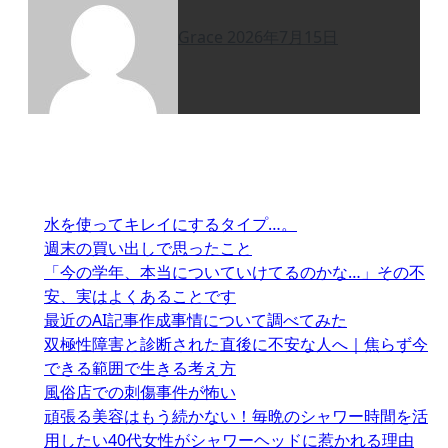
Grace
2026年7月15日
水を使ってキレイにするタイプ…。
週末の買い出しで思ったこと
「今の学年、本当についていけてるのかな…」その不
安、実はよくあることです
最近のAI記事作成事情について調べてみた
双極性障害と診断された直後に不安な人へ｜焦らず今
できる範囲で生きる考え方
風俗店での刺傷事件が怖い
頑張る美容はもう続かない！毎晩のシャワー時間を活
用したい40代女性がシャワーヘッドに惹かれる理由