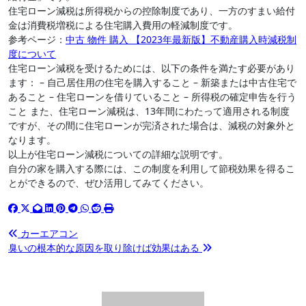
住宅ローン減税は所得税からの控除制度であり、一方のすまい給付
金は消費税増税による住宅購入費用の軽減制度です。
参考ページ：
中古 物件 購入 【2023年最新版】不動産購入時減税制
度について
住宅ローン減税を受けるためには、以下の条件を満たす必要があり
ます： – 自己居住用の住宅を購入すること – 新築または中古住宅で
あること – 住宅ローンを借りていること – 所得税の確定申告を行う
こと また、住宅ローン減税は、13年間にわたって適用される制度
ですが、その間に住宅ローンが完済された場合は、減税の対象外と
なります。
以上が住宅ローン減税についての詳細な説明です。
自分の家を購入する際には、この制度を利用して節税効果を得るこ
とができるので、ぜひ活用してみてください。
投
カーエアコン
臭いの根本的な原因を取り除けば効果はある
稿
ナ
ビ