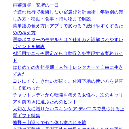
再審無罪、安堵の一日
子連れ旅行で後悔しない宿選びと計画術｜年齢別の楽
しみ方・移動・食事・持ち物まで解説
英単語の覚え方はアプリで変わる？続けやすくするた
めの考え方
選挙ポスターのモデルとは？仕組みと誤解されやすい
ポイントを解説
AI活用でニッチ選定から自動収入を実現する実務ガイ
ド
はじめての九州長期一人旅｜レンタカーで自由に生き
てみた
ヨレにくく、きれいが続く。化粧下地の使い方を見直
して変わった
チャットレディから転職を考える女性へ、次のキャリ
アを前向きに選ぶためのヒント
大切な人に贈りたいスキンケア デパコスで見つける上
質ギフト特集
熊野三山巡りで心も体も癒される旅