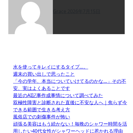
Grace
2026年7月15日
水を使ってキレイにするタイプ…。
週末の買い出しで思ったこと
「今の学年、本当についていけてるのかな…」その不
安、実はよくあることです
最近のAI記事作成事情について調べてみた
双極性障害と診断された直後に不安な人へ｜焦らず今
できる範囲で生きる考え方
風俗店での刺傷事件が怖い
頑張る美容はもう続かない！毎晩のシャワー時間を活
用したい40代女性がシャワーヘッドに惹かれる理由