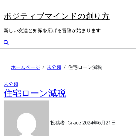
内
容
ポジティブマインドの創り方
を
ス
新しい友達と知識を広げる冒険が始まります
キ
ッ
プ
ホームページ
未分類
住宅ローン減税
未分類
住宅ローン減税
投稿者
Grace
2024年6月21日