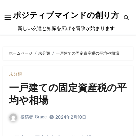
内
容
ポジティブマインドの創り方
を
新しい友達と知識を広げる冒険が始まります
ス
キ
ッ
ホームページ
未分類
一戸建ての固定資産税の平均や相場
プ
未分類
一戸建ての固定資産税の平
均や相場
投稿者
Grace
2024年2月18日