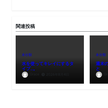
ョ
ン
関連投稿
未分類
未分類
水を使ってキレイにするタ
週末
イプ…。
と
Grace
Gr
2026年8月4日