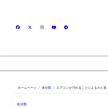
内
容
を
ス
キ
ッ
プ
ホームページ
未分類
エアコンが汚れることによるカビ臭
未分類