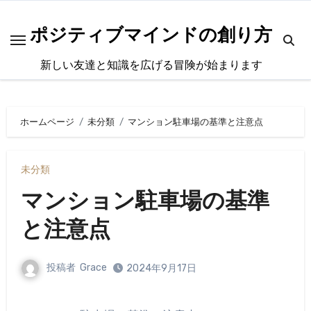
内
容
ポジティブマインドの創り方
を
新しい友達と知識を広げる冒険が始まります
ス
キ
ッ
ホームページ
未分類
マンション駐車場の基準と注意点
プ
未分類
マンション駐車場の基準
と注意点
投稿者
Grace
2024年9月17日